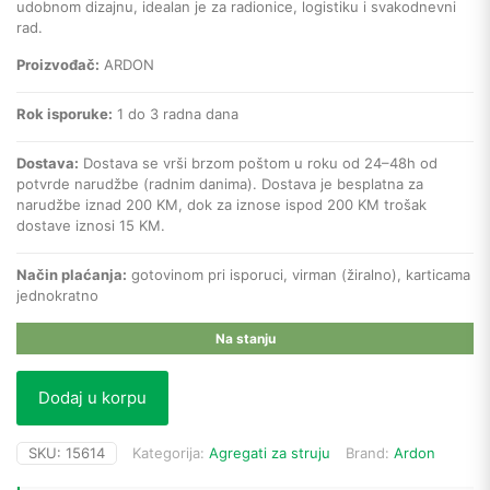
udobnom dizajnu, idealan je za radionice, logistiku i svakodnevni
rad.
Proizvođač:
ARDON
Rok isporuke:
1 do 3 radna dana
Dostava:
Dostava se vrši brzom poštom u roku od 24–48h od
potvrde narudžbe (radnim danima). Dostava je besplatna za
narudžbe iznad 200 KM, dok za iznose ispod 200 KM trošak
dostave iznosi 15 KM.
Način plaćanja:
gotovinom pri isporuci, virman (žiralno), karticama
jednokratno
Na stanju
Dodaj u korpu
SKU:
15614
Kategorija:
Agregati za struju
Brand:
Ardon