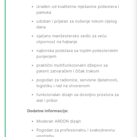
izrađen od kvalitetne mješavine poliestera i
pamuka
udoban i prijatan za nošenje tokom cijelog
dana
ojačano manšestersko sedlo za veću
otpornost na habanje
najlonska podstava sa toplim poliesterskim
punjenjem
praktični multifunkcionalni džepovi sa
patent zatvaračem i čičak trakom
pogodan za radionice, servisne djelatnosti,
logistiku i rad na otvorenom
funkcionalan dizajn sa dovoljno prostora za
alat i pribor
Dodatne informacije:
Moderan ARDON dizajn
Pogodan za profesionalnu i svakodnevnu
upotrebu