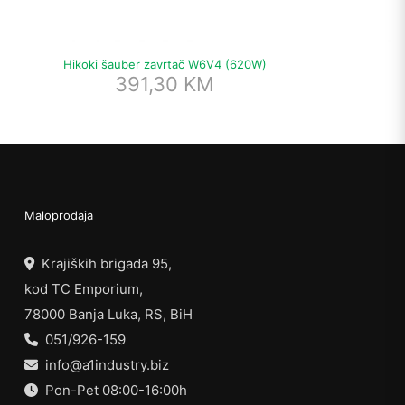
Hikoki šauber zavrtač W6V4 (620W)
391,30
KM
Maloprodaja
Krajiških brigada 95,
kod TC Emporium,
78000 Banja Luka, RS, BiH
051/926-159
info@a1industry.biz
Pon-Pet 08:00-16:00h