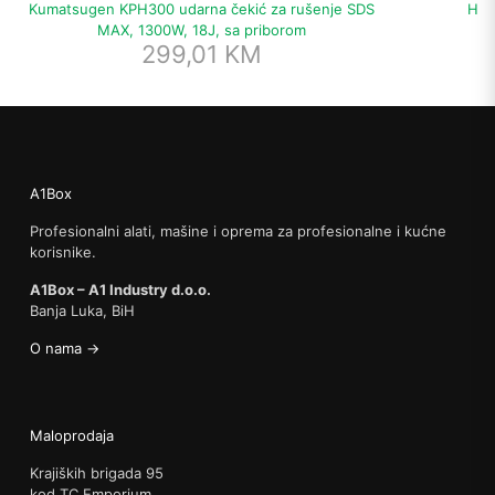
Kumatsugen KPH300 udarna čekić za rušenje SDS
Hik
MAX, 1300W, 18J, sa priborom
299,01
KM
A1Box
Profesionalni alati, mašine i oprema za profesionalne i kućne
korisnike.
A1Box – A1 Industry d.o.o.
Banja Luka, BiH
O nama →
Maloprodaja
Krajiških brigada 95
kod TC Emporium