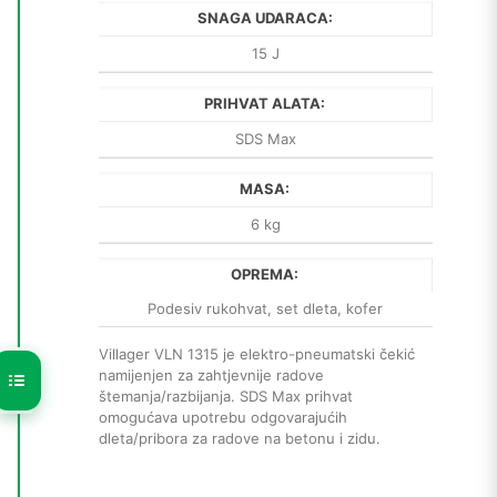
SNAGA UDARACA:
15 J
PRIHVAT ALATA:
SDS Max
MASA:
6 kg
OPREMA:
Podesiv rukohvat, set dleta, kofer
Villager VLN 1315 je elektro-pneumatski čekić
namijenjen za zahtjevnije radove
štemanja/razbijanja. SDS Max prihvat
omogućava upotrebu odgovarajućih
dleta/pribora za radove na betonu i zidu.