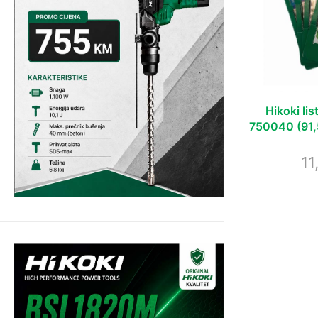
Hikoki li
750040 (91,5
11