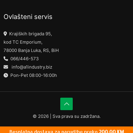
Ovlašteni servis
Krajiških brigada 95,
kod TC Emporium,
78000 Banja Luka, RS, BiH
066/446-573
info@a1industry.biz
Pon-Pet 08:00-16:00h
©
2026 | Sva prava su zadržana.
Besplatna dostava za narudžbe preko
200,00
KM