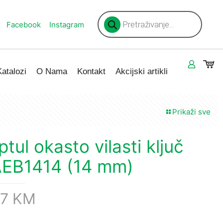
Products
search
Facebook
Instagram
Katalozi
O Nama
Kontakt
Akcijski artikli
Prikaži sve
ptul okasto vilasti ključ
EB1414 (14 mm)
87
KM