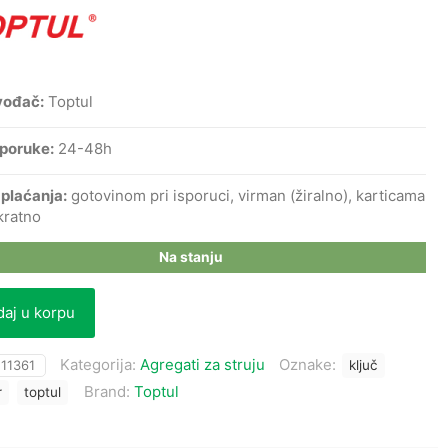
vođač:
Toptul
sporuke:
24-48h
 plaćanja:
gotovinom pri isporuci, virman (žiralno), karticama
kratno
Na stanju
aj u korpu
Kategorija:
Agregati za struju
Oznake:
:
11361
ključ
Brand:
Toptul
r
toptul