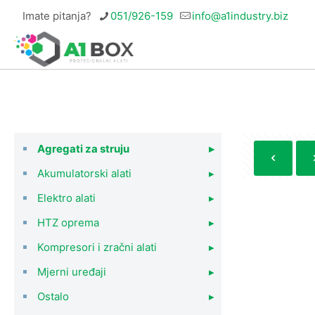
Imate pitanja?
051/926-159
info@a1industry.biz
Agregati za struju
▸
Akumulatorski alati
▸
Elektro alati
▸
HTZ oprema
▸
Kompresori i zračni alati
▸
Mjerni uređaji
▸
Ostalo
▸