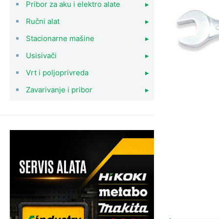
Pribor za aku i elektro alate
▸
Ručni alat
▸
Stacionarne mašine
▸
Usisivači
▸
Vrt i poljoprivreda
▸
Zavarivanje i pribor
▸