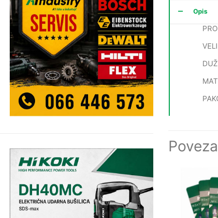
Opis
PRO
VEL
DUŽ
MATE
PAK
Poveza