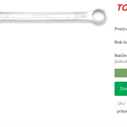
Proiz
Rok i
Način
jedno
Dod
SKU
pribo