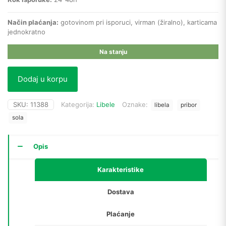
Način plaćanja:
gotovinom pri isporuci, virman (žiralno), karticama
jednokratno
Na stanju
Dodaj u korpu
SKU:
11388
Kategorija:
Libele
Oznake:
libela
pribor
sola
Opis
Karakteristike
Dostava
Plaćanje