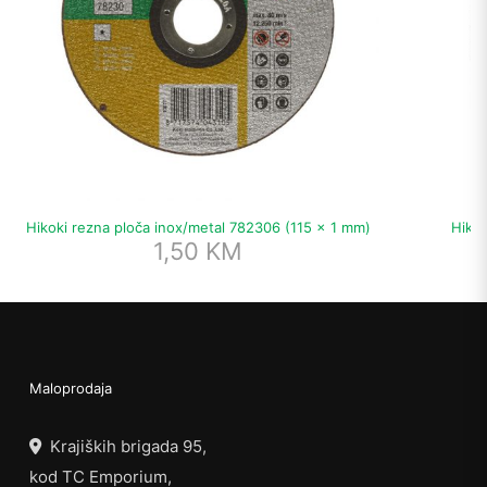
Hikoki rezna ploča inox/metal 782306 (115 x 1 mm)
Hikok
1,50
KM
Maloprodaja
Krajiških brigada 95,
kod TC Emporium,