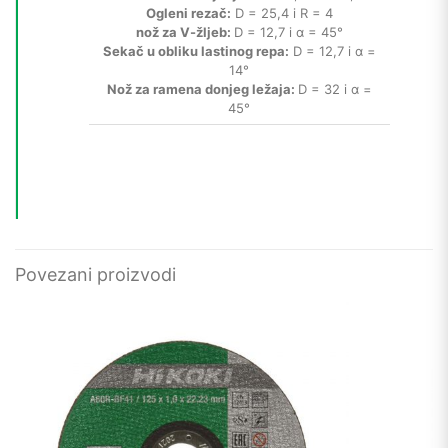
Ogleni rezač:
D = 25,4 i R = 4
nož za V-žljeb:
D = 12,7 i α = 45°
Sekač u obliku lastinog repa:
D = 12,7 i α =
14°
Nož za ramena donjeg ležaja:
D = 32 i α =
45°
Povezani proizvodi