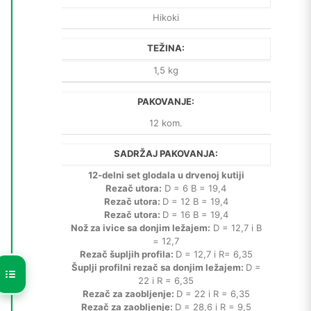
Hikoki
TEŽINA:
1,5 kg
PAKOVANJE:
12 kom.
SADRŽAJ PAKOVANJA:
12-delni set glodala u drvenoj kutiji
Rezač utora:
D = 6 B = 19,4
Rezač utora:
D = 12 B = 19,4
Rezač utora:
D = 16 B = 19,4
Nož za ivice sa donjim ležajem:
D = 12,7 i B
= 12,7
Rezač šupljih profila:
D = 12,7 i R= 6,35
Šuplji profilni rezač sa donjim ležajem:
D =
22 i R = 6,35
Rezač za zaobljenje:
D = 22 i R = 6,35
Rezač za zaobljenje:
D = 28,6 i R = 9,5