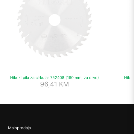
Hikoki pila za cirkular 752408 (160 mm; za drvo)
Hikok
96,41
KM
Maloprodaja