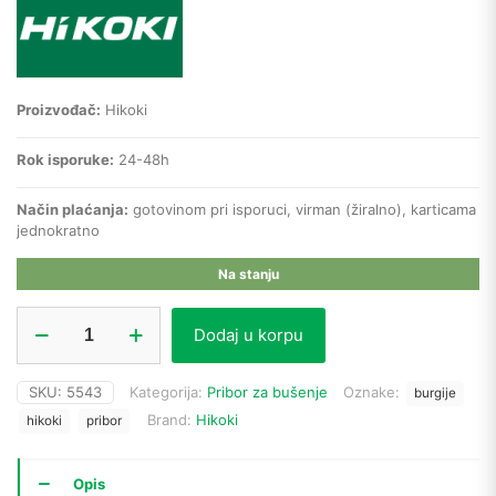
Proizvođač:
Hikoki
Rok isporuke:
24-48h
Način plaćanja:
gotovinom pri isporuci, virman (žiralno), karticama
jednokratno
Na stanju
Hikoki
Dodaj u korpu
burgija
za
beton
SKU:
5543
Kategorija:
Pribor za bušenje
Oznake:
burgije
783209
Brand:
Hikoki
SDS+
hikoki
pribor
FCH
(6
x
Opis