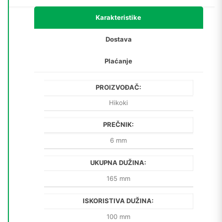
165/100;
4X)
Karakteristike
količina
Dostava
Plaćanje
PROIZVOĐAČ:
Hikoki
PREČNIK:
6 mm
UKUPNA DUŽINA:
165 mm
ISKORISTIVA DUŽINA:
100 mm