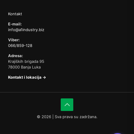
Kontakt
E-mail:
info@a1industry.biz
Viber:
066/859-128
Adresa:
Krajiških brigada 95
78000 Banja Luka
Kontakt i lokacija →
©
2026 | Sva prava su zadržana.