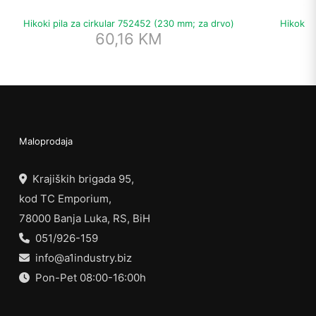
Hikoki pila za cirkular 752452 (230 mm; za drvo)
Hikoki 
60,16
KM
Maloprodaja
Krajiških brigada 95,
kod TC Emporium,
78000 Banja Luka, RS, BiH
051/926-159
info@a1industry.biz
Pon-Pet 08:00-16:00h