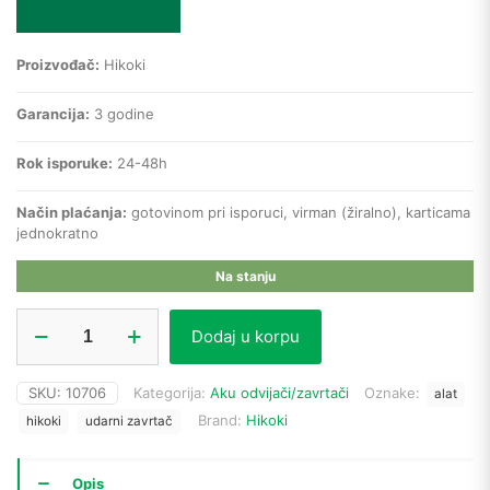
Proizvođač:
Hikoki
Garancija:
3 godine
Rok isporuke:
24-48h
Način plaćanja:
gotovinom pri isporuci, virman (žiralno), karticama
jednokratno
Na stanju
Hikoki
Dodaj u korpu
aku
udarni
zavrtač
SKU:
10706
Kategorija:
Aku odvijači/zavrtači
Oznake:
alat
WH18DD-
Brand:
Hikoki
WPZ
hikoki
udarni zavrtač
18V
5Ah
količina
Opis