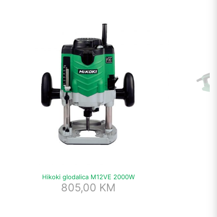
Hikoki glodalica M12VE 2000W
Hi
805,00
KM