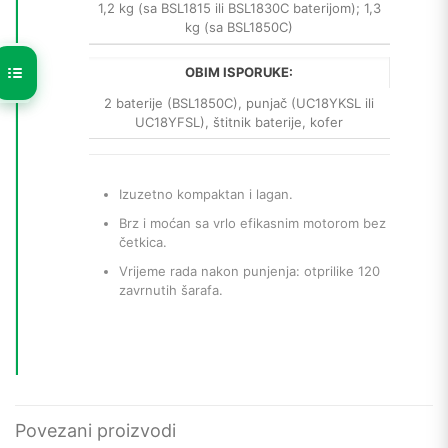
1,2 kg (sa BSL1815 ili BSL1830C baterijom); 1,3
kg (sa BSL1850C)
OBIM ISPORUKE:
2 baterije (BSL1850C), punjač (UC18YKSL ili
UC18YFSL), štitnik baterije, kofer
Izuzetno kompaktan i lagan.
Brz i moćan sa vrlo efikasnim motorom bez
četkica.
Vrijeme rada nakon punjenja: otprilike 120
zavrnutih šarafa.
Povezani proizvodi