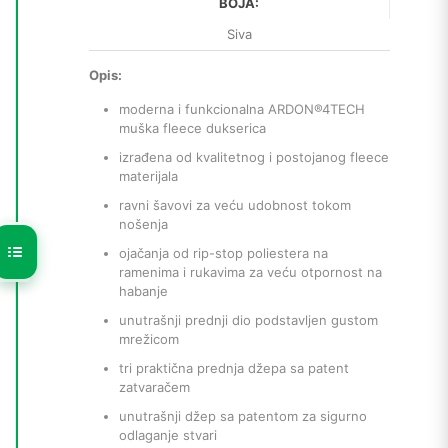
BOJA:
Siva
Opis:
moderna i funkcionalna ARDON®4TECH
muška fleece dukserica
izrađena od kvalitetnog i postojanog fleece
materijala
ravni šavovi za veću udobnost tokom
nošenja
ojačanja od rip-stop poliestera na
ramenima i rukavima za veću otpornost na
habanje
unutrašnji prednji dio podstavljen gustom
mrežicom
tri praktična prednja džepa sa patent
zatvaračem
unutrašnji džep sa patentom za sigurno
odlaganje stvari