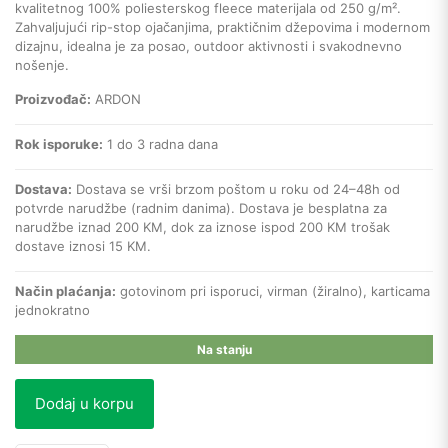
kvalitetnog 100% poliesterskog fleece materijala od 250 g/m².
Zahvaljujući rip-stop ojačanjima, praktičnim džepovima i modernom
dizajnu, idealna je za posao, outdoor aktivnosti i svakodnevno
nošenje.
Proizvođač:
ARDON
Rok isporuke:
1 do 3 radna dana
Dostava:
Dostava se vrši brzom poštom u roku od 24–48h od
potvrde narudžbe (radnim danima). Dostava je besplatna za
narudžbe iznad 200 KM, dok za iznose ispod 200 KM trošak
dostave iznosi 15 KM.
Način plaćanja:
gotovinom pri isporuci, virman (žiralno), karticama
jednokratno
Na stanju
Dodaj u korpu