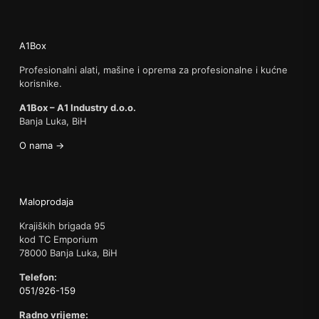
A1Box
Profesionalni alati, mašine i oprema za profesionalne i kućne
korisnike.
A1Box – A1 Industry d.o.o.
Banja Luka, BiH
O nama →
Maloprodaja
Krajiških brigada 95
kod TC Emporium
78000 Banja Luka, BiH
Telefon:
051/926-159
Radno vrijeme: