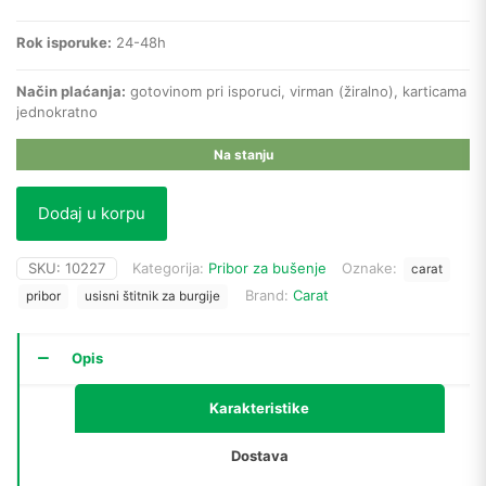
Rok isporuke:
24-48h
Način plaćanja:
gotovinom pri isporuci, virman (žiralno), karticama
jednokratno
Na stanju
Dodaj u korpu
SKU:
10227
Kategorija:
Pribor za bušenje
Oznake:
carat
Brand:
Carat
pribor
usisni štitnik za burgije
Opis
Karakteristike
Dostava