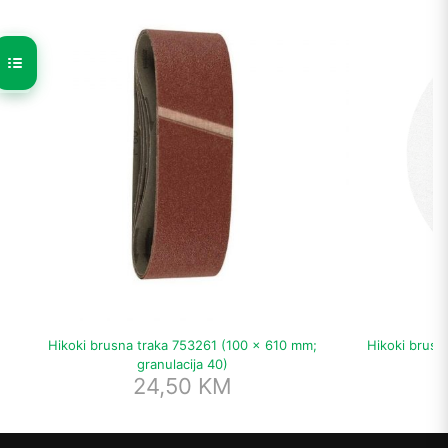
Hikoki brusna traka 753261 (100 x 610 mm;
Hikoki brusn
granulacija 40)
24,50
KM