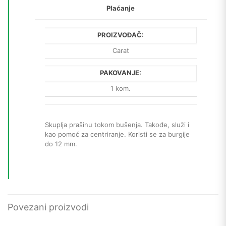
Plaćanje
PROIZVOĐAČ:
Carat
PAKOVANJE:
1 kom.
Skuplja prašinu tokom bušenja. Takođe, služi i
kao pomoć za centriranje. Koristi se za burgije
do 12 mm.
Povezani proizvodi