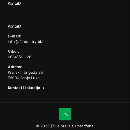
Kontakt
Kontakt
E-mail:
info@a1industry.biz
Viber:
066/859-128
Adresa:
Krajiških brigada 95
78000 Banja Luka
Kontakt i lokacija →
©
2026 | Sva prava su zadržana.