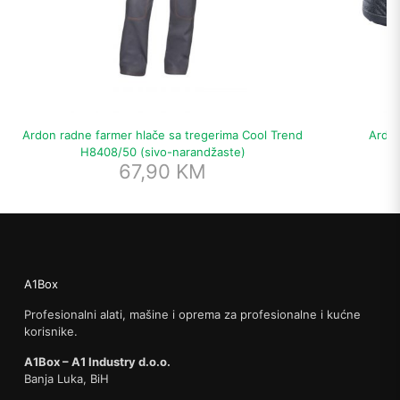
Ardon radne farmer hlače sa tregerima Cool Trend
Ardon
H8408/50 (sivo-narandžaste)
67,90
KM
A1Box
Profesionalni alati, mašine i oprema za profesionalne i kućne
korisnike.
A1Box – A1 Industry d.o.o.
Banja Luka, BiH