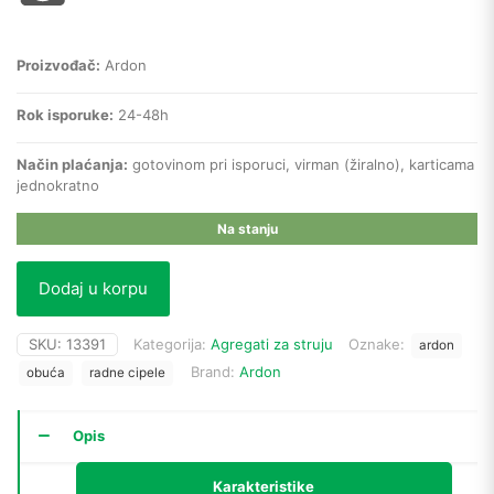
Proizvođač:
Ardon
Rok isporuke:
24-48h
Način plaćanja:
gotovinom pri isporuci, virman (žiralno), karticama
jednokratno
Na stanju
Dodaj u korpu
SKU:
13391
Kategorija:
Agregati za struju
Oznake:
ardon
Brand:
Ardon
obuća
radne cipele
Opis
Karakteristike