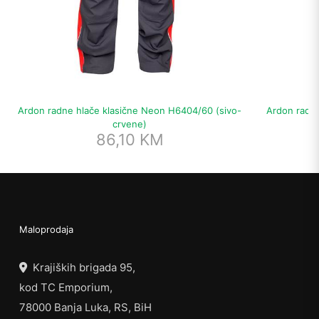
Ardon radne hlače klasične Neon H6404/60 (sivo-
Ardon radne
crvene)
86,10
KM
Maloprodaja
Krajiških brigada 95,
kod TC Emporium,
78000 Banja Luka, RS, BiH