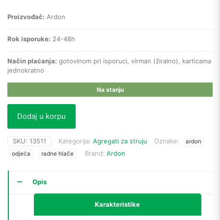
Proizvođač:
Ardon
Rok isporuke:
24-48h
Način plaćanja:
gotovinom pri isporuci, virman (žiralno), karticama
jednokratno
Na stanju
Dodaj u korpu
SKU:
13511
Kategorija:
Agregati za struju
Oznake:
ardon
Brand:
Ardon
odjeća
radne hlače
Opis
Karakteristike