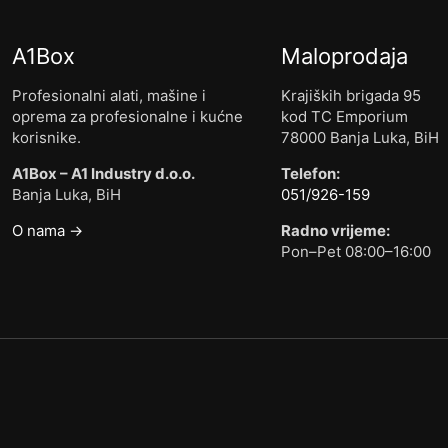
A1Box
Maloprodaja
Profesionalni alati, mašine i
Krajiških brigada 95
oprema za profesionalne i kućne
kod TC Emporium
korisnike.
78000 Banja Luka, BiH
A1Box – A1 Industry d.o.o.
Telefon:
Banja Luka, BiH
051/926-159
O nama →
Radno vrijeme:
Pon–Pet 08:00–16:00