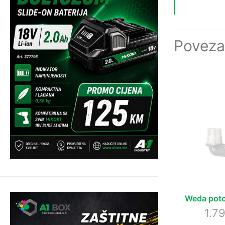
Poveza
Weda pot
1.7