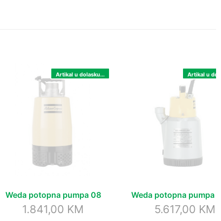
Artikal u dolasku...
Artikal u dol
Weda potopna pumpa 08
Weda potopna pumpa 
1.841,00
KM
5.617,00
KM