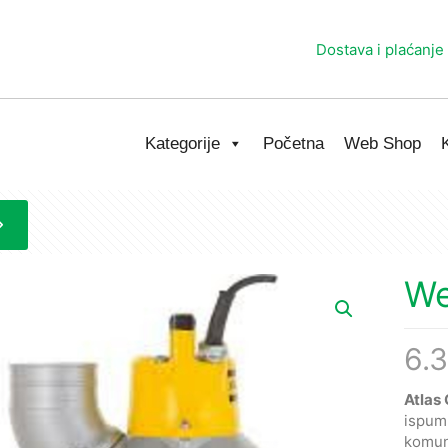
Dostava i plaćanje
Kategorije
Početna
Web Shop
We
6.
Atlas
ispump
komun