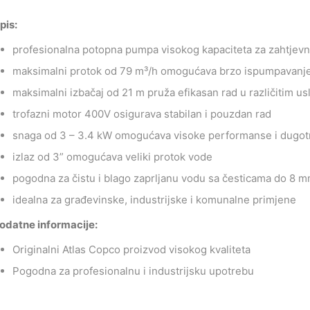
pis:
profesionalna potopna pumpa visokog kapaciteta za zahtjev
maksimalni protok od 79 m³/h omogućava brzo ispumpavanje 
maksimalni izbačaj od 21 m pruža efikasan rad u različitim u
trofazni motor 400V osigurava stabilan i pouzdan rad
snaga od 3 – 3.4 kW omogućava visoke performanse i dugotr
izlaz od 3” omogućava veliki protok vode
pogodna za čistu i blago zaprljanu vodu sa česticama do 8 
idealna za građevinske, industrijske i komunalne primjene
odatne informacije:
Originalni Atlas Copco proizvod visokog kvaliteta
Pogodna za profesionalnu i industrijsku upotrebu