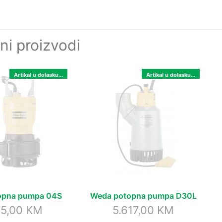
ni proizvodi
Artikal u dolasku...
Artikal u dolasku...
opna pumpa 04S
Weda potopna pumpa D30L
95,00
KM
5.617,00
KM