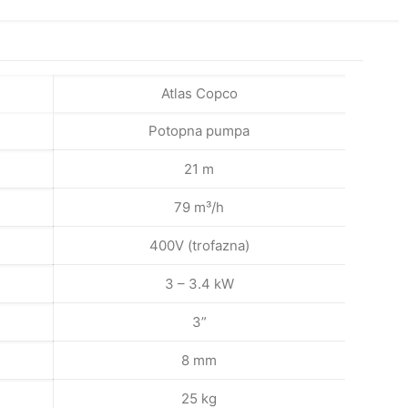
Atlas Copco
Potopna pumpa
21 m
79 m³/h
400V (trofazna)
3 – 3.4 kW
3”
8 mm
25 kg