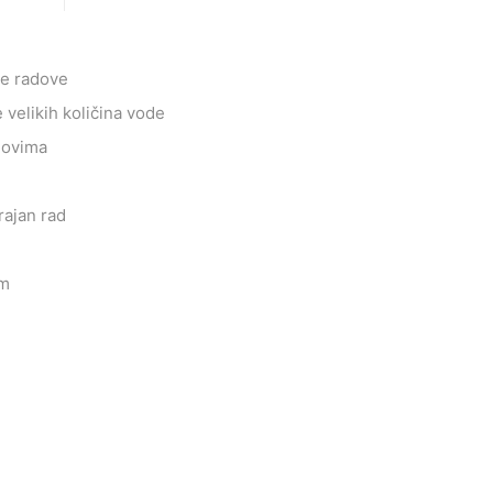
ne radove
velikih količina vode
slovima
ajan rad
mm