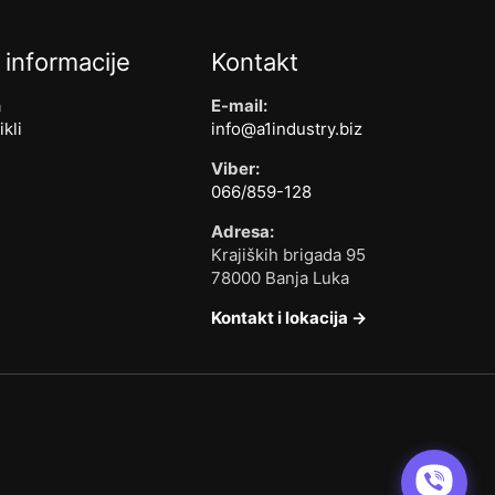
 informacije
Kontakt
a
E-mail:
ikli
info@a1industry.biz
Viber:
066/859-128
Adresa:
Krajiških brigada 95
78000 Banja Luka
Kontakt i lokacija →