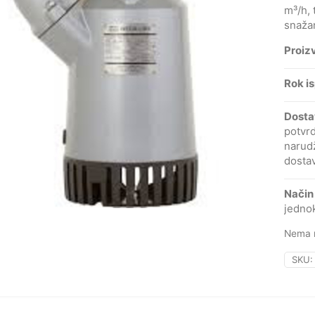
m³/h,
snažan
Proiz
Rok i
Dosta
potvr
narud
dostav
Način
jedno
Nema n
SKU