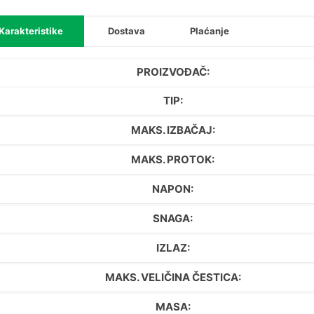
Karakteristike
Dostava
Plaćanje
PROIZVOĐAČ:
TIP:
MAKS. IZBAČAJ:
MAKS. PROTOK:
NAPON:
SNAGA:
IZLAZ:
MAKS. VELIČINA ČESTICA:
MASA: