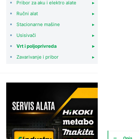
Pribor za aku i elektro alate
▸
Ručni alat
▸
Stacionarne mašine
▸
Usisivači
▸
Vrt i poljoprivreda
▸
Zavarivanje i pribor
▸
Opis