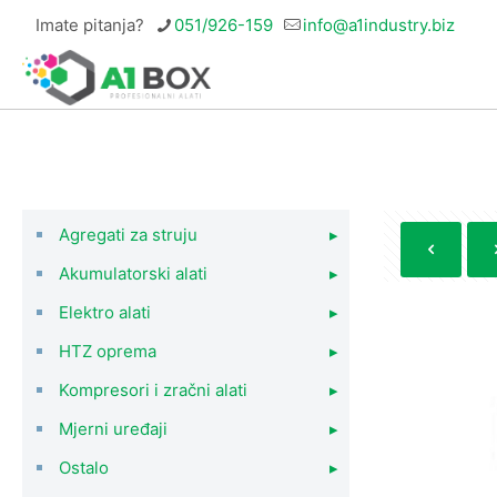
Imate pitanja?
051/926-159
info@a1industry.biz
Agregati za struju
▸
Akumulatorski alati
▸
Elektro alati
▸
HTZ oprema
▸
Kompresori i zračni alati
▸
Mjerni uređaji
▸
Ostalo
▸