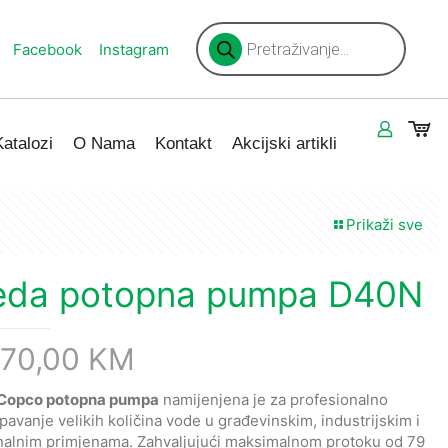
Products
search
Facebook
Instagram
Katalozi
O Nama
Kontakt
Akcijski artikli
Prikaži sve
da potopna pumpa D40N
370,00
KM
 Copco potopna pumpa
namijenjena je za profesionalno
avanje velikih količina vode u građevinskim, industrijskim i
alnim primjenama. Zahvaljujući maksimalnom protoku od 79