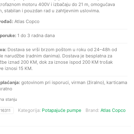
 trofaznom motoru 400V i izbačaju do 21 m, omogućava
, stabilan i pouzdan rad u zahtjevnim uslovima.
vođač:
Atlas Copco
sporuke:
1 do 3 radna dana
va:
Dostava se vrši brzom poštom u roku od 24–48h od
de narudžbe (radnim danima). Dostava je besplatna za
žbe iznad 200 KM, dok za iznose ispod 200 KM trošak
e iznosi 15 KM.
 plaćanja:
gotovinom pri isporuci, virman (žiralno), karticama
kratno
a stanju
Kategorija:
Potapajuće pumpe
Brand:
Atlas Copco
:
16311