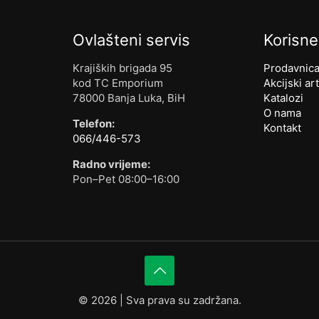
Ovlašteni servis
Korisne
Krajiških brigada 95
Prodavnic
kod TC Emporium
Akcijski art
78000 Banja Luka, BiH
Katalozi
O nama
Telefon:
Kontakt
066/446-573
Radno vrijeme:
Pon–Pet 08:00–16:00
©
2026 | Sva prava su zadržana.