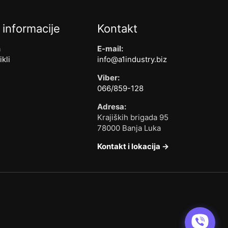
 informacije
Kontakt
a
E-mail:
ikli
info@a1industry.biz
Viber:
066/859-128
Adresa:
Krajiških brigada 95
78000 Banja Luka
Kontakt i lokacija →