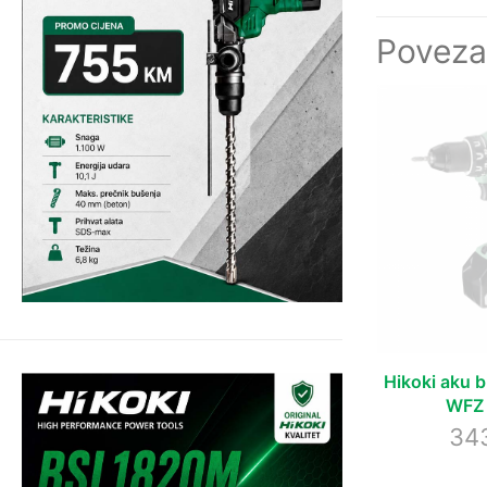
Poveza
Hikoki aku 
WFZ 
34