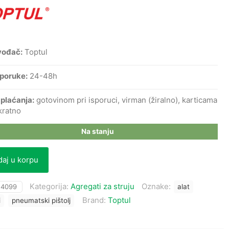
vođač:
Toptul
sporuke:
24-48h
 plaćanja:
gotovinom pri isporuci, virman (žiralno), karticama
kratno
Na stanju
aj u korpu
Kategorija:
Agregati za struju
Oznake:
:
4099
alat
Brand:
Toptul
i
pneumatski pištolj