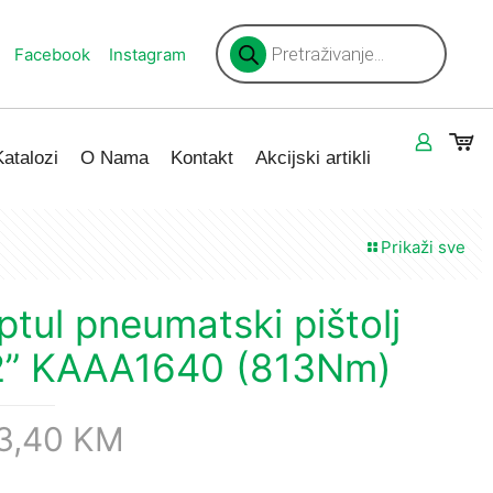
Products
search
Facebook
Instagram
Katalozi
O Nama
Kontakt
Akcijski artikli
Prikaži sve
ptul pneumatski pištolj
2” KAAA1640 (813Nm)
3,40
KM