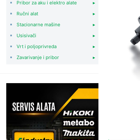
Pribor za aku i elektro alate
▸
Ručni alat
▸
Stacionarne mašine
▸
Usisivači
▸
Vrt i poljoprivreda
▸
Zavarivanje i pribor
▸