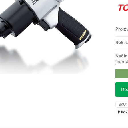
Proiz
Rok i
Način
jedno
Dod
SKU
hikok