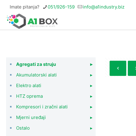
Imate pitanja?
051/926-159
info@a1industry.biz
Agregati za struju
▸
Akumulatorski alati
▸
Elektro alati
▸
HTZ oprema
▸
Kompresori i zračni alati
▸
Mjerni uređaji
▸
Ostalo
▸