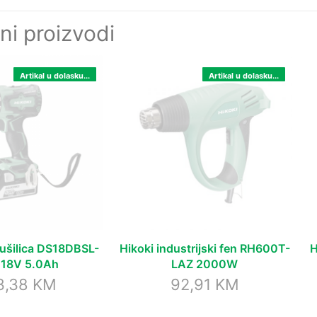
ni proizvodi
Artikal u dolasku...
Artikal u dolasku...
bušilica DS18DBSL-
Hikoki industrijski fen RH600T-
H
18V 5.0Ah
LAZ 2000W
3,38
KM
92,91
KM