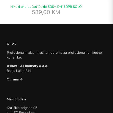
Hikoki aku bušaći čekić SDS+ DH18DPB SOLO
539,00
KM
A1Box
Profesionalni alati, mašine i oprema za profesionalne i kućne
korisnike.
A1Box – A1 Industry d.o.o.
Banja Luka, BiH
O nama →
Maloprodaja
Krajiških brigada 95
kod TC Emporium