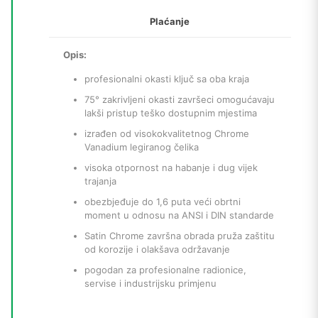
Plaćanje
Opis:
profesionalni okasti ključ sa oba kraja
75° zakrivljeni okasti završeci omogućavaju
lakši pristup teško dostupnim mjestima
izrađen od visokokvalitetnog Chrome
Vanadium legiranog čelika
visoka otpornost na habanje i dug vijek
trajanja
obezbjeđuje do 1,6 puta veći obrtni
moment u odnosu na ANSI i DIN standarde
Satin Chrome završna obrada pruža zaštitu
od korozije i olakšava održavanje
pogodan za profesionalne radionice,
servise i industrijsku primjenu