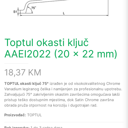
Toptul okasti ključ
AAEI2022 (20 x 22 mm)
18,37
KM
TOPTUL okasti ključ 75°
izrađen je od visokokvalitetnog Chrome
Vanadium legiranog čelika i namijenjen za profesionalnu upotrebu.
Zahvaljujući 75° zakrivljenim okastim završecima omogućava lakši
pristup teško dostupnim mjestima, dok Satin Chrome završna
obrada pruža otpornost na koroziju i dugotrajan rad.
Proizvođač:
TOPTUL
Rok isporuke:
1 do 3 radna dana