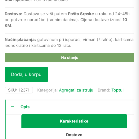
Dostava:
Dostava se vrši putem
Pošta Srpske
u roku od 24–48h
od potvrde narudžbe (radnim danima). Cijena dostave iznosi
10
KM
.
Način plaćanja:
gotovinom pri isporuci, virman (žiralno), karticama
jednokratno i karticama do 12 rata.
Na stanju
Dodaj u korpu
SKU:
12371
Kategorija:
Agregati za struju
Brand:
Toptul
Opis
Karakteristike
Dostava