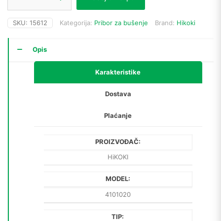
za
provrt
SKU:
15612
Kategorija:
Pribor za bušenje
Brand:
Hikoki
4101020
Hss-
Co
Opis
ø41mm
x
Karakteristike
44mm
količina
Dostava
Plaćanje
PROIZVOĐAČ:
HiKOKI
MODEL:
4101020
TIP: