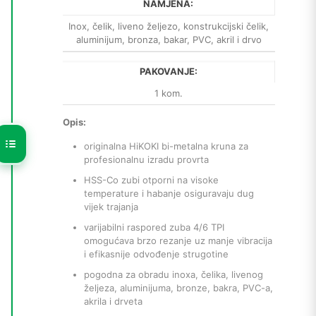
NAMJENA:
Inox, čelik, liveno željezo, konstrukcijski čelik,
aluminijum, bronza, bakar, PVC, akril i drvo
PAKOVANJE:
1 kom.
Opis:
originalna HiKOKI bi-metalna kruna za
profesionalnu izradu provrta
HSS-Co zubi otporni na visoke
temperature i habanje osiguravaju dug
vijek trajanja
varijabilni raspored zuba 4/6 TPI
omogućava brzo rezanje uz manje vibracija
i efikasnije odvođenje strugotine
pogodna za obradu inoxa, čelika, livenog
željeza, aluminijuma, bronze, bakra, PVC-a,
akrila i drveta