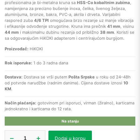
profesionalna je bi-metalna kruna sa
HSS-Co kobaltnim zubima
,
namijenjena za precizno bušenje inoxa, čelika, livenog željeza,
aluminijuma, bronze, bakra, PVC-a, akrila i drveta. Varijabilni
raspored zuba
4/6 TPI
omogućava brzo rezanje uz manje vibracija
i efikasnije odvođenje strugotine. Kruna ima prečnik
41 mm
, visinu
44 mm
i maksimalnu dubinu rezanja od približno
38 mm
. Koristi se
sa odgovarajućim HiKOKI adapterom i centrirajućom burgijom.
Proizvođač:
HiKOKI
Rok isporuke:
1 do 3 radna dana
Dostava:
Dostava se vrši putem
Pošta Srpske
u roku od 24–48h
od potvrde narudžbe (radnim danima). Cijena dostave iznosi
10
KM
.
Način plaćanja:
gotovinom pri isporuci, virman (žiralno), karticama
jednokratno i karticama do 12 rata.
Na stanju
Hikoki
Dodaj u korpu
kruna