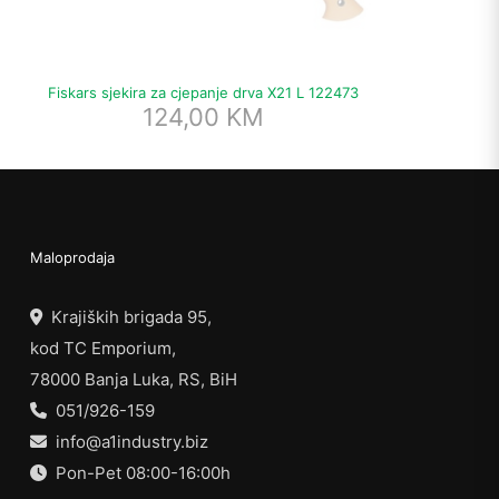
Fiskars sjekira za cjepanje drva X21 L 122473
124,00
KM
Maloprodaja
Krajiških brigada 95,
kod TC Emporium,
78000 Banja Luka, RS, BiH
051/926-159
info@a1industry.biz
Pon-Pet 08:00-16:00h