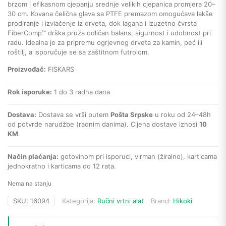
brzom i efikasnom cjepanju srednje velikih cjepanica promjera 20–
30 cm. Kovana čelična glava sa PTFE premazom omogućava lakše
prodiranje i izvlačenje iz drveta, dok lagana i izuzetno čvrsta
FiberComp™ drška pruža odličan balans, sigurnost i udobnost pri
radu. Idealna je za pripremu ogrjevnog drveta za kamin, peć ili
roštilj, a isporučuje se sa zaštitnom futrolom.
Proizvođač:
FISKARS
Rok isporuke:
1 do 3 radna dana
Dostava:
Dostava se vrši putem
Pošta Srpske
u roku od 24–48h
od potvrde narudžbe (radnim danima). Cijena dostave iznosi
10
KM
.
Način plaćanja:
gotovinom pri isporuci, virman (žiralno), karticama
jednokratno i karticama do 12 rata.
Nema na stanju
SKU:
16094
Kategorija:
Ručni vrtni alat
Brand:
Hikoki