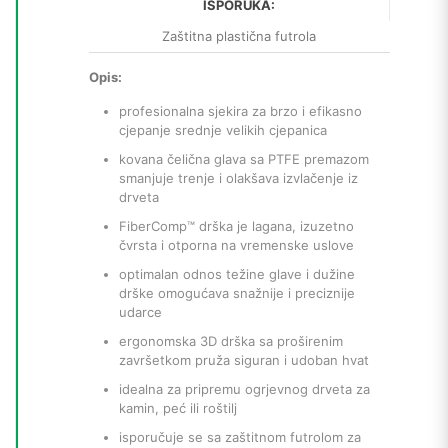
ISPORUKA:
Zaštitna plastična futrola
Opis:
profesionalna sjekira za brzo i efikasno
cjepanje srednje velikih cjepanica
kovana čelična glava sa PTFE premazom
smanjuje trenje i olakšava izvlačenje iz
drveta
FiberComp™ drška je lagana, izuzetno
čvrsta i otporna na vremenske uslove
optimalan odnos težine glave i dužine
drške omogućava snažnije i preciznije
udarce
ergonomska 3D drška sa proširenim
završetkom pruža siguran i udoban hvat
idealna za pripremu ogrjevnog drveta za
kamin, peć ili roštilj
isporučuje se sa zaštitnom futrolom za