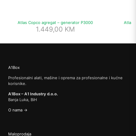
Atlas Copco agregat – generator P3000
Atlas 
1.449,00
KM
A1Box
Profesionalni alati, mašine i oprema za profesionalne i kućne
korisnike.
A1Box – A1 Industry d.o.o.
Banja Luka, BiH
O nama →
Maloprodaja