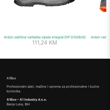
Ardon zaštitne varilačke cipele Integral S1P G1028/42
Ardon radna
111,24
KM
A1Box
Profesionalni alati, mašine i oprema za profesionalne i kućne
korisnike.
A1Box – A1 Industry d.o.o.
Banja Luka, BiH