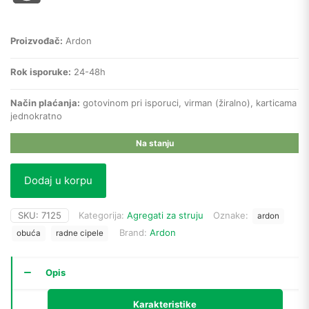
Proizvođač:
Ardon
Rok isporuke:
24-48h
Način plaćanja:
gotovinom pri isporuci, virman (žiralno), karticama
jednokratno
Na stanju
Dodaj u korpu
SKU:
7125
Kategorija:
Agregati za struju
Oznake:
ardon
Brand:
Ardon
obuća
radne cipele
Opis
Karakteristike