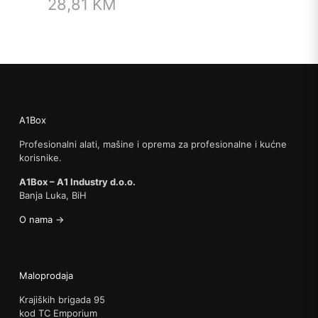
28,81
KM
A1Box
Profesionalni alati, mašine i oprema za profesionalne i kućne
korisnike.
A1Box – A1 Industry d.o.o.
Banja Luka, BiH
O nama →
Maloprodaja
Krajiških brigada 95
kod TC Emporium